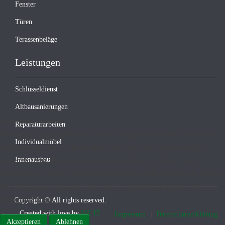
Fenster
Türen
Terassenbeläge
Leistungen
Schlüsseldienst
Altbausanierungen
Wir benutzen Cookies
Reparaturarbeiten
Wir nutzen Cookies auf unserer Website. Einige von ihnen sind essenziell für
Individualmöbel
den Betrieb der Seite, während andere uns helfen, diese Website und die
Innenausbau
Nutzererfahrung zu verbessern (Tracking Cookies). Sie können selbst
entscheiden, ob Sie die Cookies zulassen möchten. Bitte beachten Sie, dass bei
einer Ablehnung womöglich nicht mehr alle Funktionalitäten der Seite zur
Verfügung stehen.
Copyright © All rights reserved.
Created with
love by
ME IT
Impressum
Datenschutzerklärung
Akzeptieren
Ablehnen